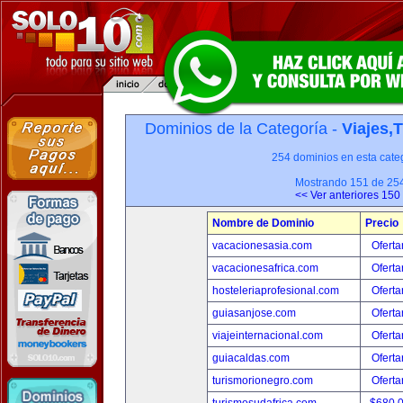
Dominios de la Categoría -
Viajes,
254 dominios en esta categ
Mostrando 151 de 25
<< Ver anteriores 150
Nombre de Dominio
Precio
vacacionesasia.com
Oferta
vacacionesafrica.com
Oferta
hosteleriaprofesional.com
Oferta
guiasanjose.com
Oferta
viajeinternacional.com
Oferta
guiacaldas.com
Oferta
turismorionegro.com
Oferta