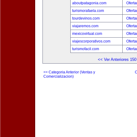
aboutpatagonia.com
Oferta
turismorafaela.com
Oferta
tourdevinos.com
Oferta
viajaremos.com
Oferta
mexicovirtual.com
Oferta
viajescorporativos.com
Oferta
turismofacil.com
Oferta
<< Ver Anteriores 150
<< Categoria Anterior (Ventas y
C
Comercializacion)