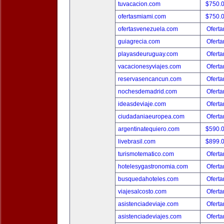
tuvacacion.com
$750.
ofertasmiami.com
$750.
ofertasvenezuela.com
Oferta
guiagrecia.com
Oferta
playasdeuruguay.com
Oferta
vacacionesyviajes.com
Oferta
reservasencancun.com
Oferta
nochesdemadrid.com
Oferta
ideasdeviaje.com
Oferta
ciudadaniaeuropea.com
Oferta
argentinatequiero.com
$590.
livebrasil.com
$899.
turismotematico.com
Oferta
hotelesygastronomia.com
Oferta
busquedahoteles.com
Oferta
viajesalcosto.com
Oferta
asistenciadeviaje.com
Oferta
asistenciadeviajes.com
Oferta