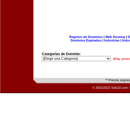
Registro de Dominios
|
Web Hosting
|
D
Dominios Expirados
|
Industrias
|
Indu
Categorías de Dominio:
[Pág. princi
** Precios expre
© 2002/2022 Solo10.com