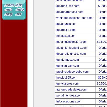
turismosudafrica.com
$680.
guiadecusco.com
$380.
guiadearequipa.com
Oferta
ventadepasajesaereos.com
Oferta
guiaiguazu.com
Oferta
guiarecife.com
Oferta
hotelestop.com
Oferta
meetingsbydesign.com
$2,500
alojamientoenchile.com
Oferta
desarrolloturistico.com
Oferta
guiaformosa.com
Oferta
guiasanjuan.com
Oferta
provinciadecordoba.com
Oferta
hoteles365.com
$950.
guiaviajeros.com
$6,500
franquiciadeviajes.com
Oferta
portalmendoza.com
Oferta
infovacaciones.com
Oferta