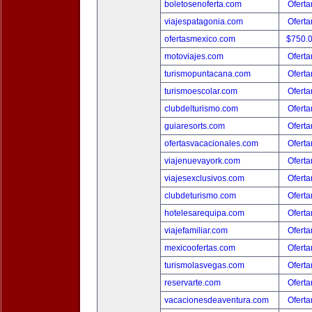
boletosenoferta.com
Oferta
viajespatagonia.com
Oferta
ofertasmexico.com
$750.
motoviajes.com
Oferta
turismopuntacana.com
Oferta
turismoescolar.com
Oferta
clubdelturismo.com
Oferta
guiaresorts.com
Oferta
ofertasvacacionales.com
Oferta
viajenuevayork.com
Oferta
viajesexclusivos.com
Oferta
clubdeturismo.com
Oferta
hotelesarequipa.com
Oferta
viajefamiliar.com
Oferta
mexicoofertas.com
Oferta
turismolasvegas.com
Oferta
reservarte.com
Oferta
vacacionesdeaventura.com
Oferta