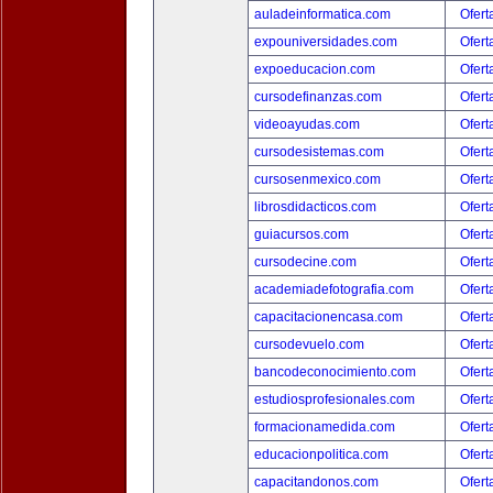
auladeinformatica.com
Ofert
expouniversidades.com
Ofert
expoeducacion.com
Ofert
cursodefinanzas.com
Ofert
videoayudas.com
Ofert
cursodesistemas.com
Ofert
cursosenmexico.com
Ofert
librosdidacticos.com
Ofert
guiacursos.com
Ofert
cursodecine.com
Ofert
academiadefotografia.com
Ofert
capacitacionencasa.com
Ofert
cursodevuelo.com
Ofert
bancodeconocimiento.com
Ofert
estudiosprofesionales.com
Ofert
formacionamedida.com
Ofert
educacionpolitica.com
Ofert
capacitandonos.com
Ofert