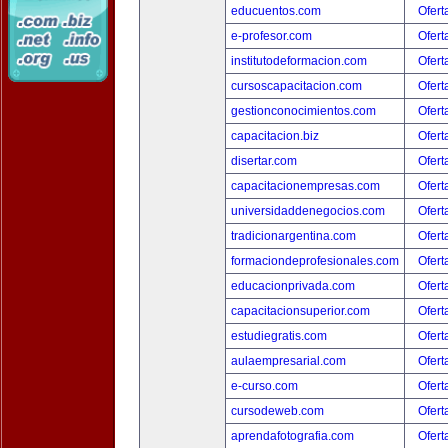
educuentos.com
Ofert
e-profesor.com
Ofert
institutodeformacion.com
Ofert
cursoscapacitacion.com
Ofert
gestionconocimientos.com
Ofert
capacitacion.biz
Ofert
disertar.com
Ofert
capacitacionempresas.com
Ofert
universidaddenegocios.com
Ofert
tradicionargentina.com
Ofert
formaciondeprofesionales.com
Ofert
educacionprivada.com
Ofert
capacitacionsuperior.com
Ofert
estudiegratis.com
Ofert
aulaempresarial.com
Ofert
e-curso.com
Ofert
cursodeweb.com
Ofert
aprendafotografia.com
Ofert