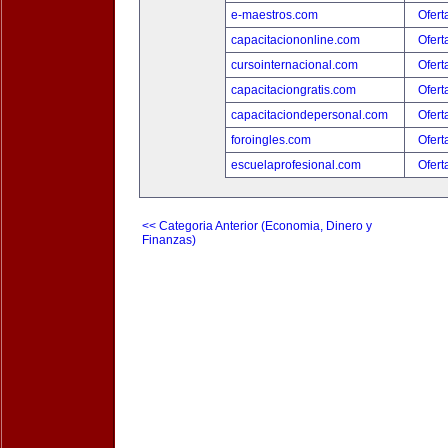
e-maestros.com
Ofert
capacitaciononline.com
Ofert
cursointernacional.com
Ofert
capacitaciongratis.com
Ofert
capacitaciondepersonal.com
Ofert
foroingles.com
Ofert
escuelaprofesional.com
Ofert
<< Categoria Anterior (Economia, Dinero y
Finanzas)