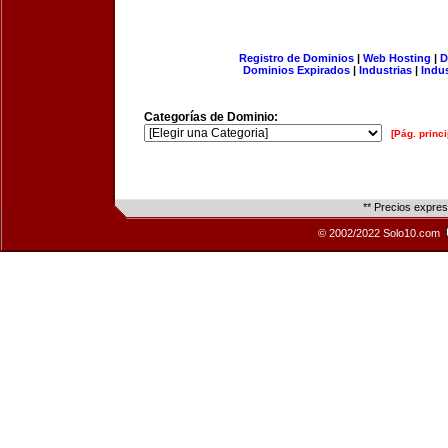
Registro de Dominios
|
Web Hosting
|
D
Dominios Expirados
|
Industrias
|
Indu
Categorías de Dominio:
[Pág. princi
** Precios expre
© 2002/2022 Solo10.com