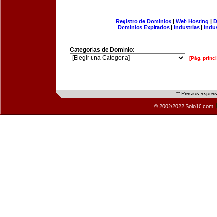
Registro de Dominios
|
Web Hosting
|
D
Dominios Expirados
|
Industrias
|
Indu
Categorías de Dominio:
[Pág. princi
** Precios expre
© 2002/2022 Solo10.com