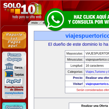
viajespuertori
El dueño de este dominio lo ha
Mayusculas:
VIAJESPUERTO
Minusculas:
viajespuertorico
Longitud:
16 caracteres
Categorias:
Viajes,Turismo y
Precio:
Realizar una ofer
Visitar!
viajespuertoric
Serán consideradas ofer
Realizar una Oferta