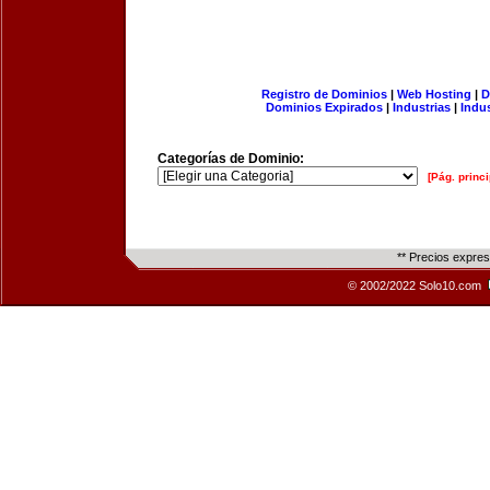
Registro de Dominios
|
Web Hosting
|
D
Dominios Expirados
|
Industrias
|
Indu
Categorías de Dominio:
[Pág. princi
** Precios expre
© 2002/2022 Solo10.com