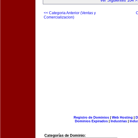
Ver Siguientes 104 >
<< Categoria Anterior (Ventas y
C
Comercializacion)
Registro de Dominios
|
Web Hosting
|
D
Dominios Expirados
|
Industrias
|
Indu
Categorías de Dominio: