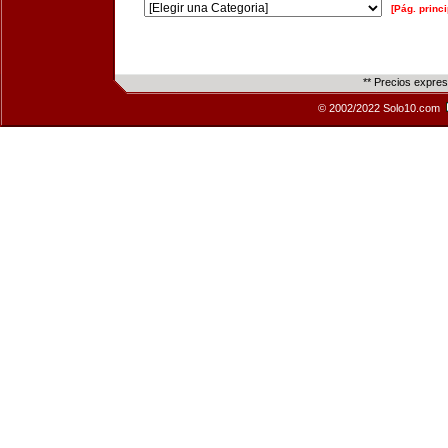
[Pág. princi
** Precios expre
© 2002/2022 Solo10.com