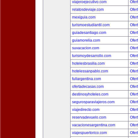
viajeroejecutivo.com
Ofer
relatosdeviaje.com
Ofer
mexiguia.com
Ofer
turismoestudiantil.com
Ofer
guiadesantiago.com
Ofer
guiamorelia.com
Ofer
suvacacion.com
Ofer
turismoydesarrollo.com
Ofer
hotelesbrasilia.com
Ofer
hotelessanpablo.com
Ofer
fullargentina.com
Ofer
ofertadecasas.com
Ofer
destinosyhoteles.com
Ofer
segurosparaviajeros.com
Ofer
viajedirecto.com
Ofer
reservadevuelo.com
Ofer
vacacionesargentina.com
Ofer
viajespuertorico.com
Ofer