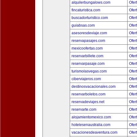
alquilerbungalows.com
Ofer
fincaturistica.com
Ofer
buscadorturistico.com
Ofer
guiabsas.com
Ofer
asesoresdeviaje.com
Ofer
reservapasajes.com
Ofer
mexicoofertas.com
Ofer
reservarbillete.com
Ofer
reservarpasaje.com
Ofer
turismolasvegas.com
Ofer
ciberviajeros.com
Ofer
destinosvacacionales.com
Ofer
reservarboletos.com
Ofer
reservadeviajes.net
Ofer
reservarte.com
Ofer
alojamientomexico.com
Ofer
hotelesenaustralia.com
Ofer
vacacionesdeaventura.com
Ofer