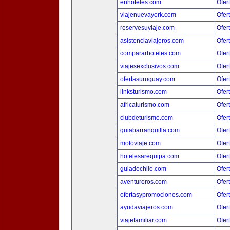
enhoteles.com
Ofer
viajenuevayork.com
Ofer
reservesuviaje.com
Ofer
asistenciaviajeros.com
Ofer
compararhoteles.com
Ofer
viajesexclusivos.com
Ofer
ofertasuruguay.com
Ofer
linksturismo.com
Ofer
africaturismo.com
Ofer
clubdeturismo.com
Ofer
guiabarranquilla.com
Ofer
motoviaje.com
Ofer
hotelesarequipa.com
Ofer
guiadechile.com
Ofer
aventureros.com
Ofer
ofertasypromociones.com
Ofer
ayudaviajeros.com
Ofer
viajefamiliar.com
Ofer