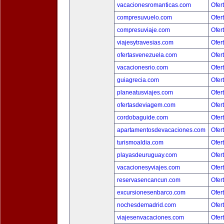
vacacionesromanticas.com
Ofer
compresuvuelo.com
Ofer
compresuviaje.com
Ofer
viajesytravesias.com
Ofer
ofertasvenezuela.com
Ofer
vacacionesrio.com
Ofer
guiagrecia.com
Ofer
planeatusviajes.com
Ofer
ofertasdeviagem.com
Ofer
cordobaguide.com
Ofer
apartamentosdevacaciones.com
Ofer
turismoaldia.com
Ofer
playasdeuruguay.com
Ofer
vacacionesyviajes.com
Ofer
reservasencancun.com
Ofer
excursionesenbarco.com
Ofer
nochesdemadrid.com
Ofer
viajesenvacaciones.com
Ofer