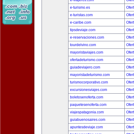
e-viajeros.com
Ofer
e-turismo.es
Ofer
e-turistas.com
Ofer
e-caribe.com
Ofer
tipsdeviaje.com
Ofer
e-reservaciones.com
Ofer
tourdelvino.com
Ofer
mayoristaviajes.com
Ofer
ofertadeturismo.com
Ofer
guiadeviajero.com
Ofer
mayoristadeturismo.com
Ofer
turismocorporativo.com
Ofer
excursionesviajes.com
Ofer
boletosenoferta.com
Ofer
paquetesenoferta.com
Ofer
viajespatagonia.com
Ofer
guiabuenosaires.com
Ofer
apuntesdeviaje.com
Ofer