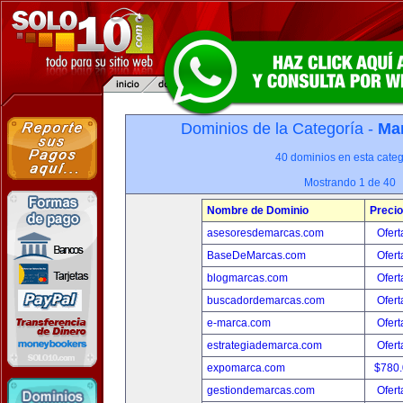
Dominios de la Categoría -
Mar
40 dominios en esta categ
Mostrando 1 de 40
Nombre de Dominio
Precio
asesoresdemarcas.com
Ofert
BaseDeMarcas.com
Ofert
blogmarcas.com
Ofert
buscadordemarcas.com
Ofert
e-marca.com
Ofert
estrategiademarca.com
Ofert
expomarca.com
$780
gestiondemarcas.com
Ofert